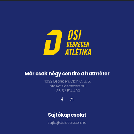
Már csak négy centire a hatméter
4032 Debrecen, Oláh G. u. 5.
info@dsidebrecen.hu
+36 52 514 400
Sajtókapcsolat
sajto@dsidebrecen.hu