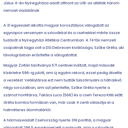
Július 4-én Nyíregyháza adott otthont az U18-as atléták három
nemzet viadalának.
A 31 egyesület alkotta magyar korosztályos válogatott az
egynapos versenyen a szlovákkal és a csehekkel mérte össze
tudását a Nyíregyházi Atlétikai Centrumban. A 74 fős nemzeti
csapatnak tagja volt a DSI Debrecen kiválósága, Szőke Gréta, aki
távolugrásban erősítette a válogatottat.
Magyar Zoltán tanítványa 571 centivel indított, majd második
kísérletre 596-ig jutott, ami új egyéni rekord, ezzel pedig átvette
a vezetést. Vetélytársai ezt nem tudták túlszárnyalni a hátralévő
négy sorozatban, ami azt jelentette, Szőke Gréta nyerte a
számot honfitársa, Takács Luca (568) és a cseh Tereza Kititi előtt.
Gréta bomba formában van, már csak 4 centi választja el a
hatméteres álomhatártól.
A hármasviadalt Csehország nyerte 319 ponttal, a magyar
válogatott 296.5 egységgel lett a második, míg a szlovákok