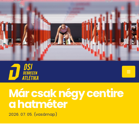
Már csak négy centire
a hatméter
2026. 07. 05. (vasárnap)