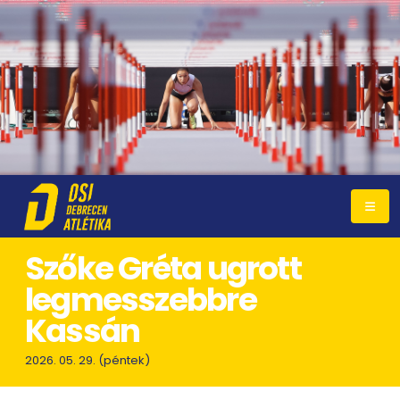
Szőke Gréta ugrott
legmesszebbre
Kassán
2026. 05. 29. (péntek)