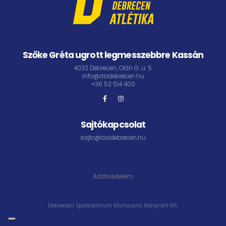
Szőke Gréta ugrott legmesszebbre Kassán
4032 Debrecen, Oláh G. u. 5.
info@dsidebrecen.hu
+36 52 514 400
Sajtókapcsolat
sajto@dsidebrecen.hu
Adatvédelem
Debreceni Sportcentrum Közhasznú Nonprofit Kft.