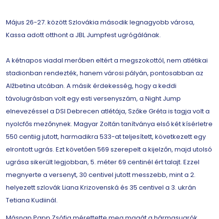
Május 26-27. között Szlovákia második legnagyobb városa,
Kassa adott otthont a JBL Jumpfest ugrógálának.
A kétnapos viadal merőben eltért a megszokottól, nem atlétikai
stadionban rendezték, hanem városi pályán, pontosabban az
Alžbetina utcában. A másik érdekesség, hogy a keddi
távolugrásban volt egy esti versenyszám, a Night Jump
elnevezéssel a DSI Debrecen atlétája, Szőke Gréta is tagja volt a
nyolcfős mezőnynek. Magyar Zoltán tanítványa első két kísérletre
550 centiig jutott, harmadikra 533-at teljesített, következett egy
elrontott ugrás. Ezt követően 569 szerepelt a kijelzőn, majd utolsó
ugrása sikerült legjobban, 5. méter 69 centinél ért talajt. Ezzel
megnyerte a versenyt, 30 centivel jutott messzebb, mint a 2.
helyezett szlovák Liana Krizovenská és 35 centivel a 3. ukrán
Tetiana Kudiinál.
Másnap Papp Zsófia mérettette meg magát a hármasugrók