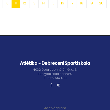
10
11
12
13
14
15
16
17
18
19
20
Atlétika - Debreceni Sportiskola
4032 Debrecen, Oláh G. u. 5.
info@dsidebrecen.hu
+36 52 514 400
Adatvédelem