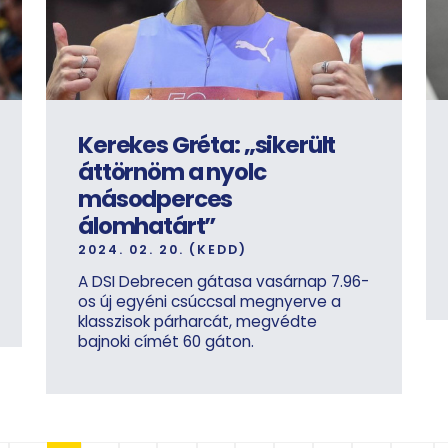
Kerekes Gréta: „sikerült
áttörnöm a nyolc
másodperces
álomhatárt”
2024. 02. 20. (KEDD)
A DSI Debrecen gátasa vasárnap 7.96-
os új egyéni csúccsal megnyerve a
klasszisok párharcát, megvédte
bajnoki címét 60 gáton.