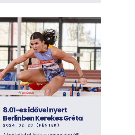
8.01-es idővel nyert
Berlinben Kerekes Gréta
2024. 02. 23. (PÉNTEK)
A berlini Istaf Indoor versenyen állt