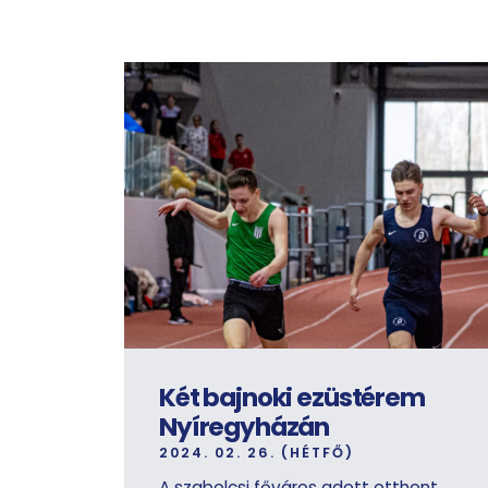
Két bajnoki ezüstérem
Nyíregyházán
2024. 02. 26. (HÉTFŐ)
A szabolcsi főváros adott otthont