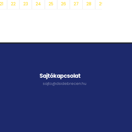
21
22
23
24
25
26
27
28
29
30
31
Sajtókapcsolat
sajto@dsidebrecen.hu