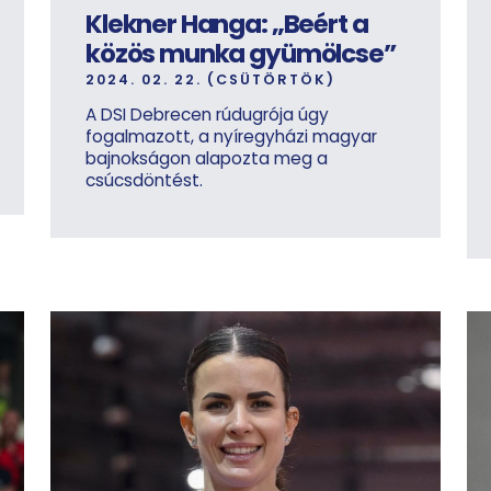
Klekner Hanga: „Beért a
közös munka gyümölcse”
2024. 02. 22. (CSÜTÖRTÖK)
A DSI Debrecen rúdugrója úgy
fogalmazott, a nyíregyházi magyar
bajnokságon alapozta meg a
csúcsdöntést.