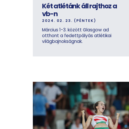
Két atlétánk áll rajthoz a
vb-n
2024. 02. 23. (PÉNTEK)
Március 1-3. között Glasgow ad
otthont a fedettpályás atlétikai
világbajnokságnak.