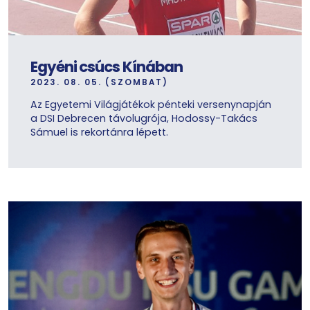
Egyéni csúcs Kínában
2023. 08. 05. (SZOMBAT)
Az Egyetemi Világjátékok pénteki versenynapján
a DSI Debrecen távolugrója, Hodossy-Takács
Sámuel is rekortánra lépett.