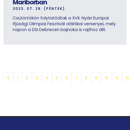
Mariborban
2023. 07. 28. (PÉNTEK)
Csütörtökön folytatódtak a XVII. Nyári Európai
Ifjúsági Olimpiai Fesztivál atlétikai versenyei, mely
napon a DSI Debrecen bajnoka is rajthoz állt.
1
2
3
4
5
6
7
8
9
10
11
12