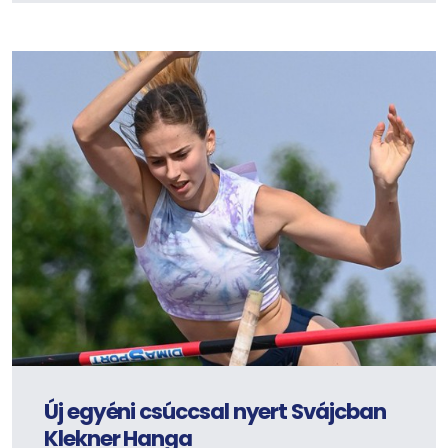
Új egyéni csúccsal nyert Svájcban
Klekner Hanga