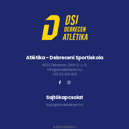
Atlétika - Debreceni Sportiskola
4032 Debrecen, Oláh G. u. 5.
info@dsidebrecen.hu
+36 52 514 400
Sajtókapcsolat
sajto@dsidebrecen.hu
Adatvédelem