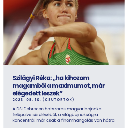
Szilágyi Réka: „ha kihozom
magamból a maximumot, már
elégedett leszek”
2023. 08. 10. (CSÜTÖRTÖK)
A DSI Debrecen hatszoros magyar bajnoka
felépülve sérüléséből, a világbajnokságra
koncentrál, már csak a finomhangolás van hátra.