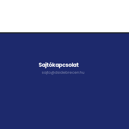
Sajtókapcsolat
sajto@dsidebrecen.hu