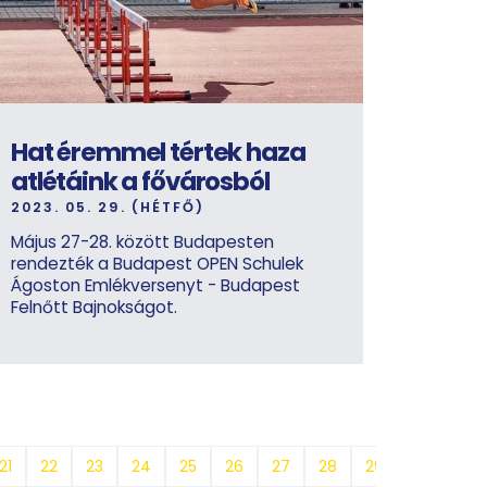
Hat éremmel tértek haza
atlétáink a fővárosból
2023. 05. 29. (HÉTFŐ)
Május 27-28. között Budapesten
rendezték a Budapest OPEN Schulek
Ágoston Emlékversenyt - Budapest
Felnőtt Bajnokságot.
21
22
23
24
25
26
27
28
29
30
31