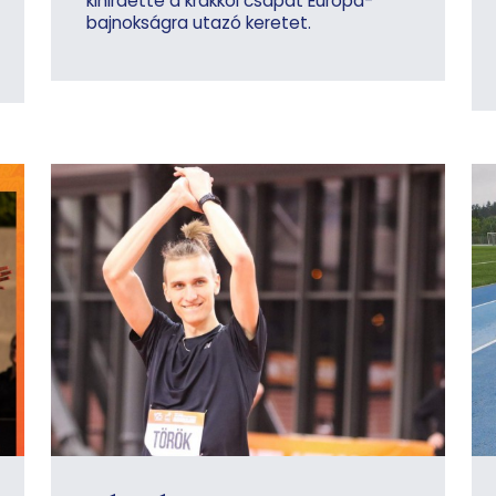
kihirdette a krakkói csapat Európa-
bajnokságra utazó keretet.