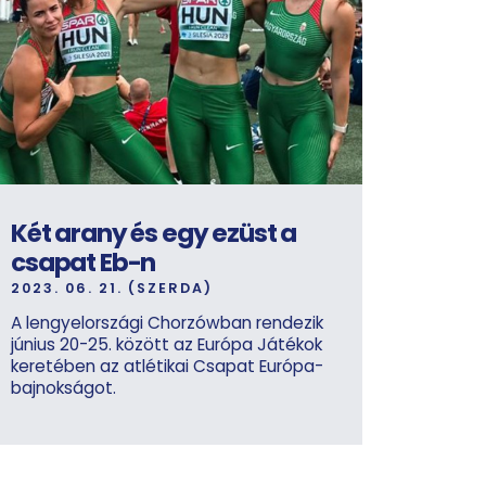
Két arany és egy ezüst a
csapat Eb-n
2023. 06. 21. (SZERDA)
A lengyelországi Chorzówban rendezik
június 20-25. között az Európa Játékok
keretében az atlétikai Csapat Európa-
bajnokságot.