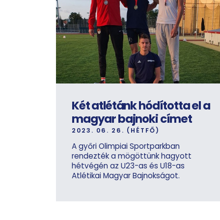
Két atlétánk hódította el a
magyar bajnoki címet
2023. 06. 26. (HÉTFŐ)
A győri Olimpiai Sportparkban
rendezték a mögöttünk hagyott
hétvégén az U23-as és U18-as
Atlétikai Magyar Bajnokságot.