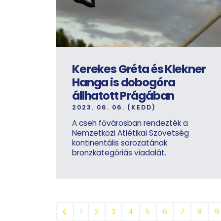
Kerekes Gréta és Klekner
Hanga is dobogóra
állhatott Prágában
2023. 06. 06. (KEDD)
A cseh fővárosban rendezték a
Nemzetközi Atlétikai Szövetség
kontinentális sorozatának
bronzkategóriás viadalát.
1
2
3
4
5
6
7
8
9