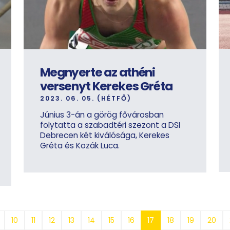
Megnyerte az athéni
versenyt Kerekes Gréta
2023. 06. 05. (HÉTFŐ)
Június 3-án a görög fővárosban
folytatta a szabadtéri szezont a DSI
Debrecen két kiválósága, Kerekes
Gréta és Kozák Luca.
10
11
12
13
14
15
16
17
18
19
20