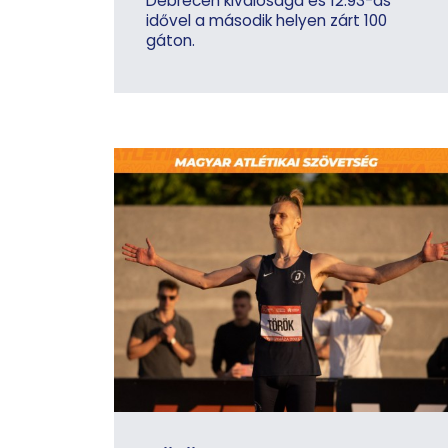
Debrecen kiválósága és 12.93-as
idővel a második helyen zárt 100
gáton.