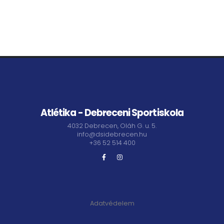
Atlétika - Debreceni Sportiskola
4032 Debrecen, Oláh G. u. 5.
info@dsidebrecen.hu
+36 52 514 400
Adatvédelem