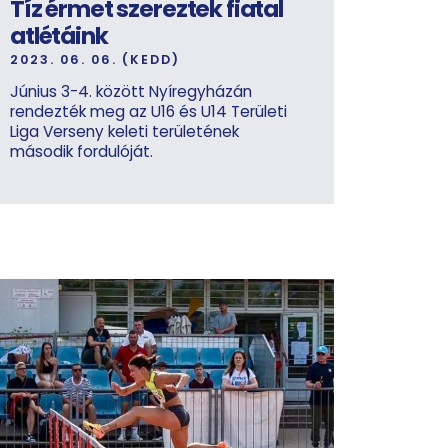
Tíz érmet szereztek fiatal
atlétáink
2023. 06. 06. (KEDD)
Június 3-4. között Nyíregyházán
rendezték meg az U16 és U14 Területi
Liga Verseny keleti területének
második fordulóját.