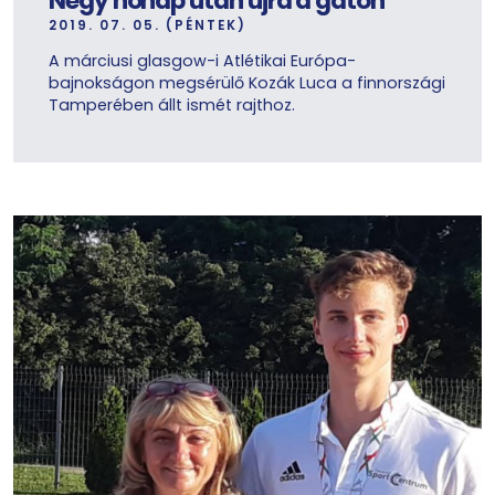
Négy hónap után újra a gáton
2019. 07. 05. (PÉNTEK)
A márciusi glasgow-i Atlétikai Európa-
bajnokságon megsérülő Kozák Luca a finnországi
Tamperében állt ismét rajthoz.