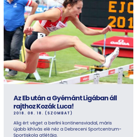
Az Eb után a Gyémánt Ligában áll
rajthoz Kozák Luca!
2018. 08. 18. (SZOMBAT)
Alig ért véget a berlini kontinensviadal, máris
újabb kihívás elé néz a Debreceni Sportcentrum-
Sportiskola atlétája.