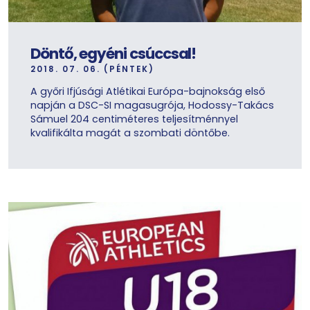
Döntő, egyéni csúccsal!
2018. 07. 06. (PÉNTEK)
A győri Ifjúsági Atlétikai Európa-bajnokság első
napján a DSC-SI magasugrója, Hodossy-Takács
Sámuel 204 centiméteres teljesítménnyel
kvalifikálta magát a szombati döntőbe.