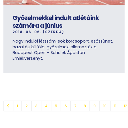
Győzelmekkel indult atlétáink
számára a június
2018. 06. 06. (SZERDA)
Nagy indulói létszám, sok korcsoport, esőszünet,
hazai és külföldi győzelmek jellemezték a
Budapest Open – Schulek Ágoston
Emlékversenyt.
1
2
3
4
5
6
7
8
9
10
11
12