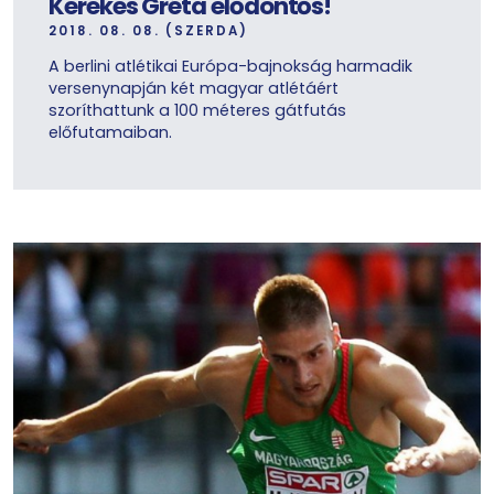
Kerekes Gréta elődöntős!
2018. 08. 08. (SZERDA)
A berlini atlétikai Európa-bajnokság harmadik
versenynapján két magyar atlétáért
szoríthattunk a 100 méteres gátfutás
előfutamaiban.