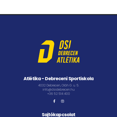
Atlétika - Debreceni Sportiskola
4032 Debrecen, Oláh G. u. 5.
info@dsidebrecen.hu
+36 52 514 400
Sajtókapcsolat