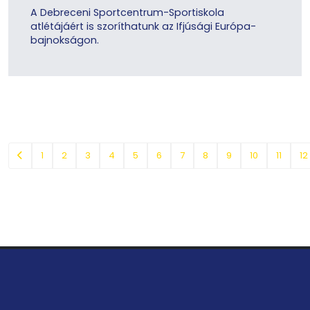
A Debreceni Sportcentrum-Sportiskola
atlétájáért is szoríthatunk az Ifjúsági Európa-
bajnokságon.
1
2
3
4
5
6
7
8
9
10
11
12