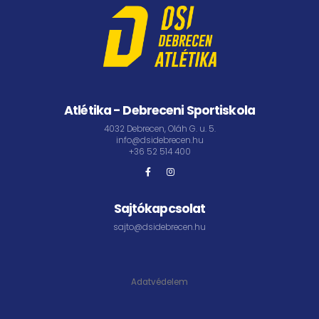
Atlétika - Debreceni Sportiskola
4032 Debrecen, Oláh G. u. 5.
info@dsidebrecen.hu
+36 52 514 400
Sajtókapcsolat
sajto@dsidebrecen.hu
Adatvédelem