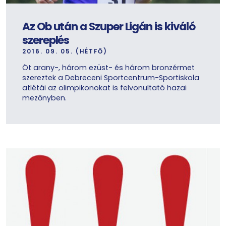
Az Ob után a Szuper Ligán is kiváló
szereplés
2016. 09. 05. (HÉTFŐ)
Öt arany-, három ezüst- és három bronzérmet
szereztek a Debreceni Sportcentrum-Sportiskola
atlétái az olimpikonokat is felvonultató hazai
mezőnyben.